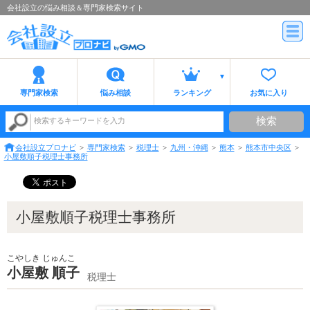
会社設立の悩み相談＆専門家検索サイト
専門家検索
悩み相談
ランキング
お気に入り
検索
検索するキーワードを入力
会社設立プロナビ
専門家検索
税理士
九州・沖縄
熊本
熊本市中央区
小屋敷順子税理士事務所
小屋敷順子税理士事務所
こやしき じゅんこ
小屋敷 順子
税理士