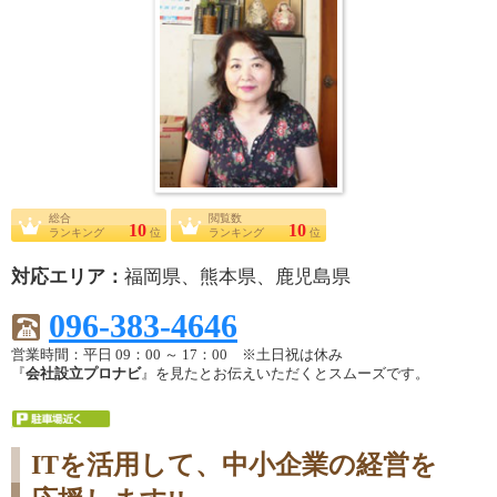
総合
閲覧数
10
10
ランキング
位
ランキング
位
対応エリア：
福岡県、熊本県、鹿児島県
096-383-4646
営業時間：平日 09：00 ～ 17：00 ※土日祝は休み
『
会社設立プロナビ
』を見たとお伝えいただくとスムーズです。
ITを活用して、中小企業の経営を