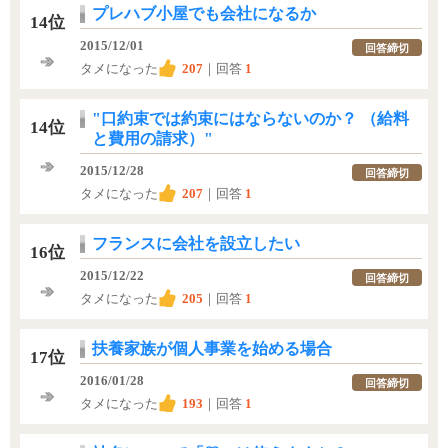
プレハブ小屋でも会社になるか
14位
2015/12/01
回答締切
タメになった
207
｜回答
1
"口約束では約束にはならないのか？ （給料
14位
と費用の請求）"
2015/12/28
回答締切
タメになった
207
｜回答
1
フランスに会社を設立したい
16位
2015/12/22
回答締切
タメになった
205
｜回答
1
扶養家族が個人事業を始める場合
17位
2016/01/28
回答締切
タメになった
193
｜回答
1