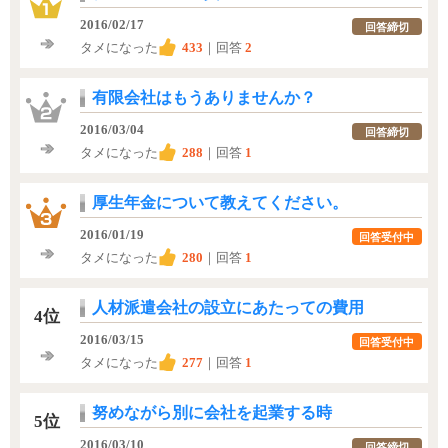
2016/02/17
回答締切
タメになった
433
｜回答
2
有限会社はもうありませんか？
2016/03/04
回答締切
タメになった
288
｜回答
1
厚生年金について教えてください。
2016/01/19
回答受付中
タメになった
280
｜回答
1
人材派遣会社の設立にあたっての費用
4位
2016/03/15
回答受付中
タメになった
277
｜回答
1
努めながら別に会社を起業する時
5位
2016/03/10
回答締切