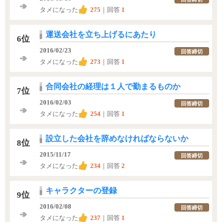
タメになった
275
｜回答
1
運送会社を立ち上げるにあたり
6位
2016/02/23
回答締切
タメになった
273
｜回答
1
合同会社の経理は１人で勤まるものか
7位
2016/02/03
回答締切
タメになった
254
｜回答
1
設立した会社を辞めなければならないか
8位
2015/11/17
回答締切
タメになった
234
｜回答
2
キャラクターの登録
9位
2016/02/08
回答締切
タメになった
237
｜回答
1