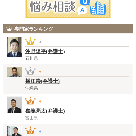
専門家ランキング
沖野陽平(弁護士)
石川県
横江崇(弁護士)
沖縄県
嘉義亮太(弁護士)
富山県