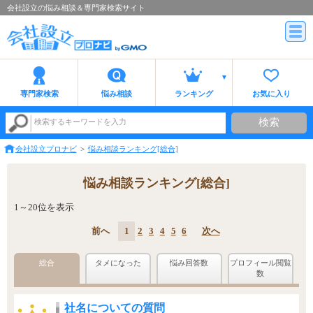
会社設立の悩み相談＆専門家検索サイト
専門家検索
悩み相談
ランキング
お気に入り
検索
検索するキーワードを入力
会社設立プロナビ
悩み相談ランキング[総合]
悩み相談ランキング[総合]
1～20位を表示
前へ
1
2
3
4
5
6
次へ
総合
タメになった
悩み回答数
プロフィール閲覧
数
社名についての質問