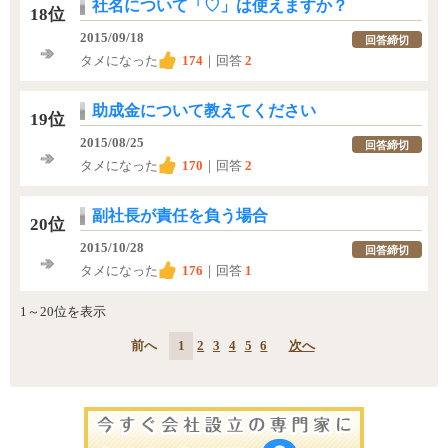
社名について「♡」は使えますか？
18位
2015/09/18
回答締切
タメになった
174
｜回答
2
助成金について教えてください
19位
2015/08/25
回答締切
タメになった
170
｜回答
2
副社長が責任を負う場合
20位
2015/10/28
回答締切
タメになった
176
｜回答
1
1～20位を表示
前へ
1
2
3
4
5
6
次へ