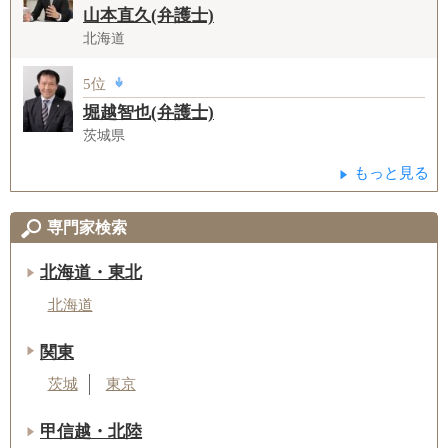
山本直久(弁護士)
北海道
5位
堀越智也(弁護士)
茨城県
もっと見る
専門家検索
北海道・東北
北海道
関東
茨城
東京
甲信越・北陸