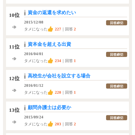
資金の返還を求めたい
10位
2015/12/08
回答締切
タメになった
227
｜回答
2
資本金を超える出資
11位
2016/04/01
回答締切
タメになった
234
｜回答
1
高校生が会社を設立する場合
12位
2016/01/12
回答締切
タメになった
220
｜回答
1
顧問弁護士は必要か
13位
2015/09/24
回答締切
タメになった
203
｜回答
2