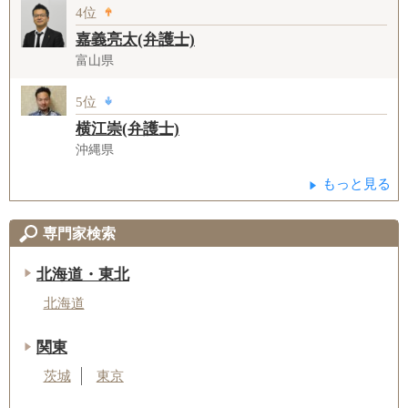
4位
嘉義亮太(弁護士)
富山県
5位
横江崇(弁護士)
沖縄県
もっと見る
専門家検索
北海道・東北
北海道
関東
茨城
東京