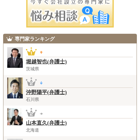
専門家ランキング
堀越智也(弁護士)
茨城県
沖野陽平(弁護士)
石川県
山本直久(弁護士)
北海道