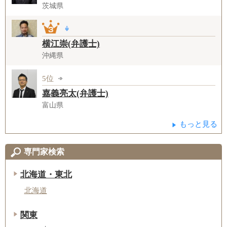
茨城県
横江崇(弁護士)
沖縄県
5位
嘉義亮太(弁護士)
富山県
もっと見る
専門家検索
北海道・東北
北海道
関東