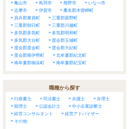
亀山市
鳥羽市
熊野市
いなべ市
志摩市
伊賀市
桑名郡木曽岬町
員弁郡東員町
三重郡菰野町
三重郡朝日町
三重郡川越町
多気郡多気町
多気郡明和町
多気郡大台町
度会郡玉城町
度会郡度会町
度会郡大紀町
度会郡南伊勢町
北牟婁郡紀北町
南牟婁郡御浜町
南牟婁郡紀宝町
職種から探す
行政書士
司法書士
弁護士
弁理士
税理士
公認会計士
中小企業診断士
経営コンサルタント
経営アドバイザー
その他