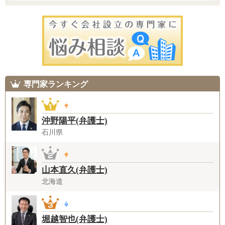
専門家ランキング
沖野陽平(弁護士)
石川県
山本直久(弁護士)
北海道
堀越智也(弁護士)