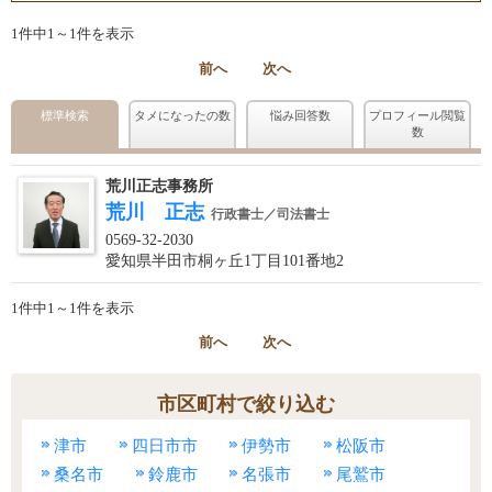
1件中1～1件を表示
前へ
次へ
標準検索
タメになったの数
悩み回答数
プロフィール閲覧
数
荒川正志事務所
荒川 正志
行政書士／司法書士
0569-32-2030
愛知県半田市桐ヶ丘1丁目101番地2
1件中1～1件を表示
前へ
次へ
市区町村で絞り込む
津市
四日市市
伊勢市
松阪市
桑名市
鈴鹿市
名張市
尾鷲市