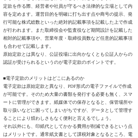
定款を作る際、経営者や社員が守るべき法律的な立場として内
容を定めます。運営目的を明確に打ち出す点や商号の提示、発
行可能な株式総数といった絶対的記載事項を記載した上で作成
が行われます。また取締役会や監査役など期間設計を記載した
相対的記載事項や、営業年度・取締役員数など任意的記載事項
も合わせて記載します。
原始定款とは異なり、公証役場に出向かなくとも公証人からの
認証が受けられるというのが電子定款のポイントです。
■電子定款のメリットはどこにあるのか
電子定款は原始定款と異なり、PDF形式の電子ファイルで作成
が可能です。そのため大量の書類を発行する必要も無く、スマ
ートに管理ができます。紙媒体での保存となると、保管場所や
取り扱いなどに困ってしまいがちですが、データとして管理す
ることにより煩わしさもなく便利と言えるでしょう。
それ以外にも、印紙代としてかかる費用が削減できるという点
はメリットです。通常紙文書として課税対象となるところ、電