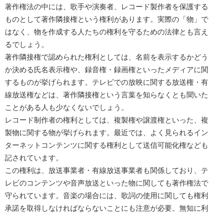
著作権法の中には、歌手や演奏者、レコード製作者を保護する
ものとして著作隣接権という権利があります。実際の「物」で
はなく、物を作成する人たちの権利を守るための法律とも言え
るでしょう。
著作隣接権で認められた権利としては、名前を表示するかどう
か決める氏名表示権や、録音権・録画権といったメディアに関
するものが挙げられます。テレビでの放映に関する放送権・有
線放送権などは、著作隣接権という言葉を知らなくとも聞いた
ことがある人も少なくないでしょう。
レコード制作者の権利としては、複製権や譲渡権といった、複
製物に関する物が挙げられます。最近では、よく見られるイン
ターネットコンテンツに関する権利として送信可能化権なども
記されています。
この権利は、放送事業者・有線放送事業者も関係しており、テ
レビのコンテンツや音声放送といった物に関しても著作権法で
守られています。音楽の場合には、歌詞の使用に関しても権利
承諾を取得しなければならないことにも注意が必要。無知に利