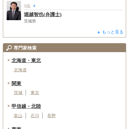
5位
堀越智也(弁護士)
茨城県
もっと見る
専門家検索
北海道・東北
北海道
関東
茨城
東京
甲信越・北陸
富山
石川
長野