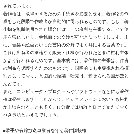
されています。
著作権は、取得をするための手続きを必要とせず、著作物の作
成をした段階で作成者が自動的に得られるものです。もし、著
作物を無断使用された場合には、この権利を主張することで使
用を禁止したり、金銭面での交渉が可能となったりします。主
に、音楽や絵画といった芸術の分野でよく耳にする言葉です。
これは所有者の承諾なく販売・仕様が行われたときに権利主張
がよく行われるためです。基本的には、著作権の主張は、作者
の利益を保護するためのものです。国際的にも重要視される権
利となっており、意図的な複製・転売は、罰せられる国がほと
んどです。
また、コンピュータ・プログラムやソフトウェアなどにも著作
権は発生します。したがって、ビジネスシーンにおいても権利
が主張されることも多く、IT分野では特許と併せて覚えておく
べき事項といえるでしょう。
■歌手や有線放送事業者を守る著作隣接権