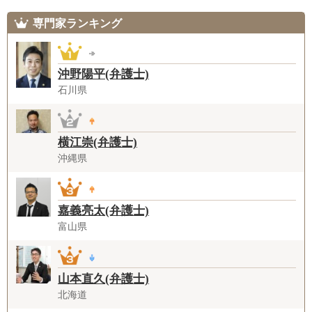
専門家ランキング
沖野陽平(弁護士)
石川県
横江崇(弁護士)
沖縄県
嘉義亮太(弁護士)
富山県
山本直久(弁護士)
北海道