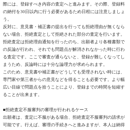
際には、登録すべき内容の査定へと進みます。その際、登録料
の納付を30日以内に行う必要があるため日程には注意しましょ
う。
反対に、意見書・補正書の提出を行っても拒絶理由が無くなら
ない場合、拒絶査定として拒絶された部分の査定を行います。
拒絶査定は拒絶理由通知を行ったのち、出願者より各種書類で
の反論が行われ、それでも問題点が解消されなかった時に行わ
る査定です。ここで審査が通らないと、登録が難しくなってし
まうため、反論時には十分な論理力が求められます。
このため、意見書や補正書がどうしても受理されない時には、
専門家や第三者からの意見などを得ることも必要です。より幅
広い目線で問題点を拾うことにより、登録までの時間を短縮す
ることが出来ます。
■拒絶査定不服審判の審理が行われるケース
出願者は、査定に不服がある場合、拒絶査定不服審判の請求が
可能です。行えば、審理の手続きへと進みますが、本人は納得