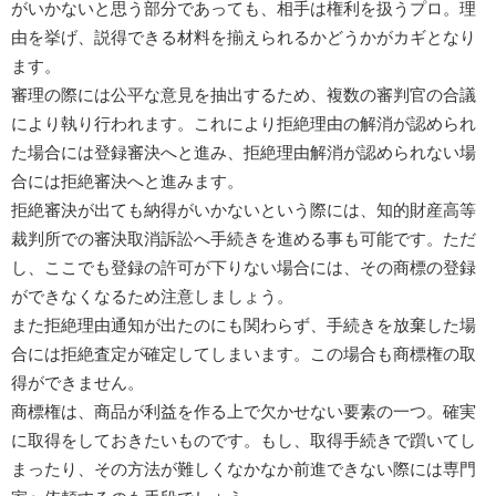
がいかないと思う部分であっても、相手は権利を扱うプロ。理
由を挙げ、説得できる材料を揃えられるかどうかがカギとなり
ます。
審理の際には公平な意見を抽出するため、複数の審判官の合議
により執り行われます。これにより拒絶理由の解消が認められ
た場合には登録審決へと進み、拒絶理由解消が認められない場
合には拒絶審決へと進みます。
拒絶審決が出ても納得がいかないという際には、知的財産高等
裁判所での審決取消訴訟へ手続きを進める事も可能です。ただ
し、ここでも登録の許可が下りない場合には、その商標の登録
ができなくなるため注意しましょう。
また拒絶理由通知が出たのにも関わらず、手続きを放棄した場
合には拒絶査定が確定してしまいます。この場合も商標権の取
得ができません。
商標権は、商品が利益を作る上で欠かせない要素の一つ。確実
に取得をしておきたいものです。もし、取得手続きで躓いてし
まったり、その方法が難しくなかなか前進できない際には専門