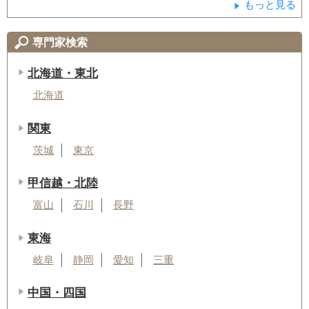
もっと見る
専門家検索
北海道・東北
北海道
関東
茨城
東京
甲信越・北陸
富山
石川
長野
東海
岐阜
静岡
愛知
三重
中国・四国