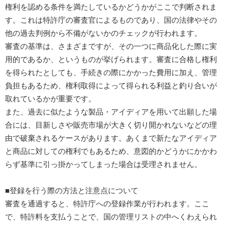
権利を認める条件を満たしているかどうかがここで判断されま
す。これは特許庁の審査官によるものであり、国の法律やその
他の過去判例から不備がないかのチェックが行われます。
審査の基準は、さまざまですが、その一つに商品化した際に実
用的であるか、というものが挙げられます。審査に合格し権利
を得られたとしても、手続きの際にかかった費用に加え、管理
負担もあるため、権利取得によって得られる利益と釣り合いが
取れているかが重要です。
また、過去に似たような製品・アイディアを用いて出願した場
合には、目新しさや販売市場が大きく切り開かれないなどの理
由で破棄されるケースがあります。あくまで新たなアイディア
と商品に対しての権利でもあるため、意図的かどうかにかかわ
らず基準に引っ掛かってしまった場合は受理されません。
■登録を行う際の方法と注意点について
審査を通過すると、特許庁への登録作業が行われます。ここ
で、特許料を支払うことで、国の管理リストの中へくわえられ