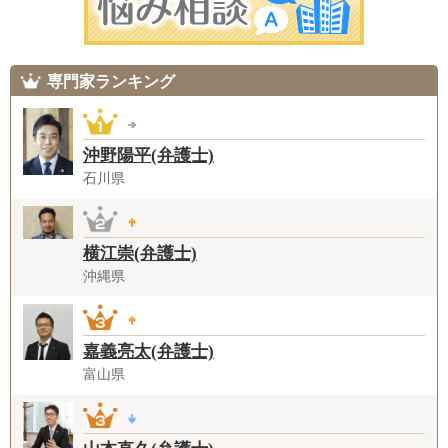
専門家ランキング
沖野陽平(弁護士)
石川県
横江崇(弁護士)
沖縄県
嘉義亮太(弁護士)
富山県