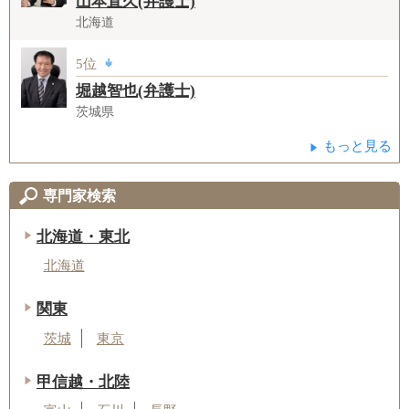
山本直久(弁護士)
北海道
5位
堀越智也(弁護士)
茨城県
もっと見る
専門家検索
北海道・東北
北海道
関東
茨城
東京
甲信越・北陸