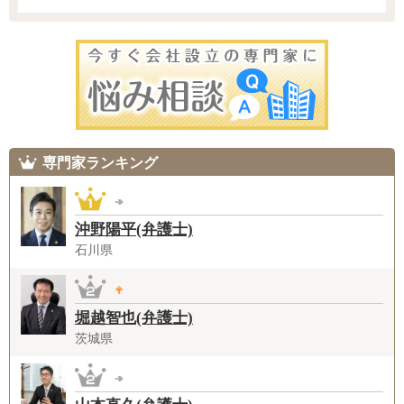
専門家ランキング
沖野陽平(弁護士)
石川県
堀越智也(弁護士)
茨城県