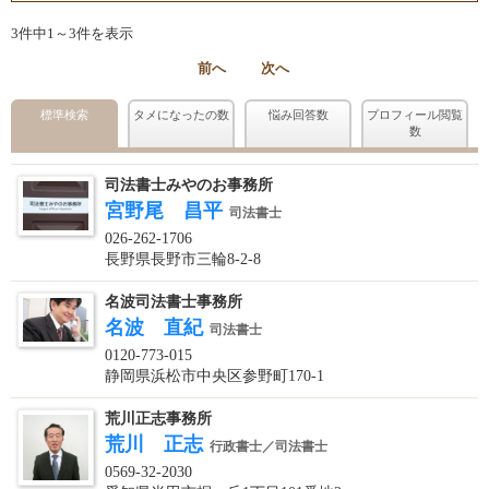
3件中1～3件を表示
前へ
次へ
標準検索
タメになったの数
悩み回答数
プロフィール閲覧
数
司法書士みやのお事務所
宮野尾 昌平
司法書士
026-262-1706
長野県長野市三輪8-2-8
名波司法書士事務所
名波 直紀
司法書士
0120-773-015
静岡県浜松市中央区参野町170-1
荒川正志事務所
荒川 正志
行政書士／司法書士
0569-32-2030