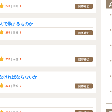
273
｜回答
1
回答締切
人で勤まるものか
254
｜回答
1
回答締切
237
｜回答
1
回答締切
なければならないか
234
｜回答
2
回答締切