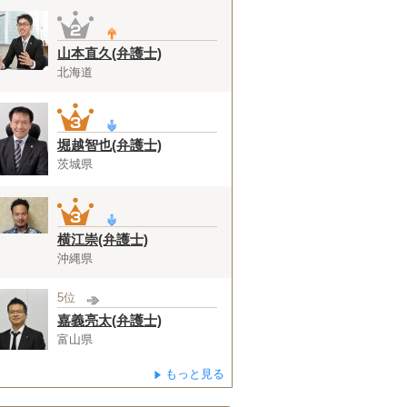
山本直久(弁護士)
北海道
堀越智也(弁護士)
茨城県
横江崇(弁護士)
沖縄県
5位
嘉義亮太(弁護士)
富山県
もっと見る