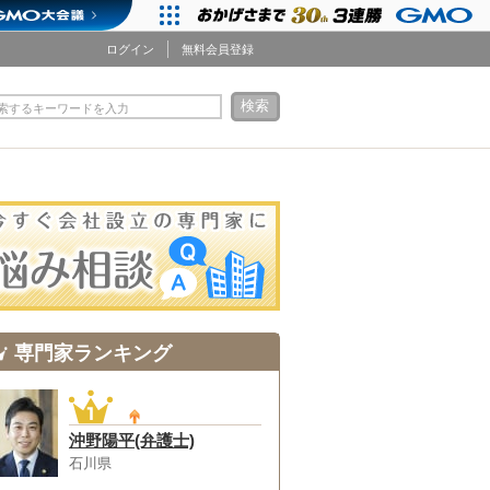
ログイン
無料会員登録
検索
索するキーワードを入力
専門家ランキング
沖野陽平(弁護士)
石川県