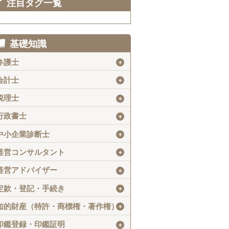
注目タグ一覧
基礎知識
弁護士
＋
会計士
＋
税理士
＋
行政書士
＋
中小企業診断士
＋
経営コンサルタント
＋
経営アドバイザー
＋
定款・登記・手続き
＋
知的財産（特許・商標権・著作権）
＋
印鑑登録・印鑑証明
＋