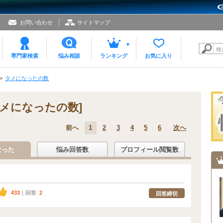
お問い合わせ
サイトマップ
検
専門家検索
悩み相談
ランキング
お気に入り
タメになったの数
メになったの数]
前へ
1
2
3
4
5
6
次へ
なった
悩み回答数
プロフィール閲覧数
433
｜回答
2
回答締切