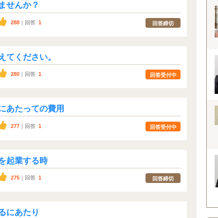
ませんか？
288
｜回答
1
回答締切
えてください。
280
｜回答
1
回答受付中
にあたっての費用
277
｜回答
1
回答受付中
を起業する時
275
｜回答
1
回答締切
るにあたり