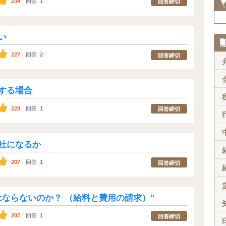
234
｜回答
1
回答締切
い
227
｜回答
2
回答締切
する場合
220
｜回答
1
回答締切
社になるか
207
｜回答
1
回答締切
はならないのか？ （給料と費用の請求）"
207
｜回答
1
回答締切