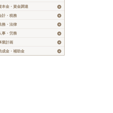
資本金・資金調達
＋
会計・税務
＋
法務・法律
＋
人事・労務
＋
事業計画
＋
助成金・補助金
＋