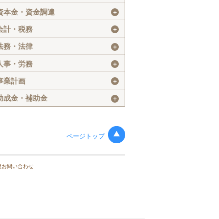
資本金・資金調達
＋
会計・税務
＋
法務・法律
＋
人事・労務
＋
事業計画
＋
助成金・補助金
＋
ページトップ
望お問い合わせ