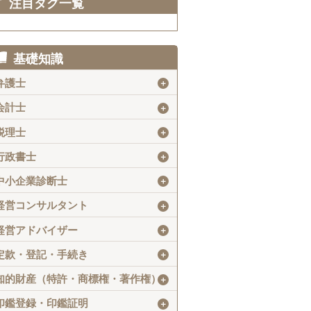
注目タグ一覧
基礎知識
弁護士
＋
会計士
＋
税理士
＋
行政書士
＋
中小企業診断士
＋
経営コンサルタント
＋
経営アドバイザー
＋
定款・登記・手続き
＋
知的財産（特許・商標権・著作権）
＋
印鑑登録・印鑑証明
＋