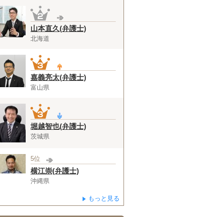
山本直久(弁護士)
北海道
嘉義亮太(弁護士)
富山県
堀越智也(弁護士)
茨城県
5位
横江崇(弁護士)
沖縄県
もっと見る