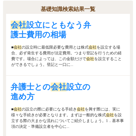
基礎知識検索結果一覧
会社
設立にともなう弁
護士費用の相場
■
会社
の設立時に最低限必要な費用とは株式
会社
を設立する場
合、必ず発生する費用が法定費用。つまり登記を行うための経
費です。場合によっては、この金額だけで
会社
を設立すること
ができるでしょう。登記と一口に...
弁護士との
会社
設立の
進め方
■
会社
の設立の際に必要になる手続き
会社
を興す際には、実に
様々な手続きが必要となります。まずは一般的な株式
会社
を設
立する際の大まかな流れについてご紹介しましょう。1．基本事
項の決定・準備設立者を中心に...