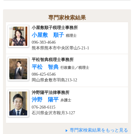
専門家検索結果
小屋敷順子税理士事務所
小屋敷 順子
税理士
096-383-4646
熊本県熊本市中央区帯山5-21-1
平松智典税理士事務所
平松 智典
行政書士／税理士
086-425-6546
岡山県倉敷市羽島213-12
沖野陽平法律事務所
沖野 陽平
弁護士
076-268-6115
石川県金沢市鞍月3-127
専門家検索結果をもっと見る