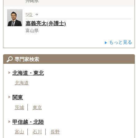
沖縄県
5位
嘉義亮太(弁護士)
富山県
もっと見る
専門家検索
北海道・東北
北海道
関東
茨城
東京
甲信越・北陸
富山
石川
長野