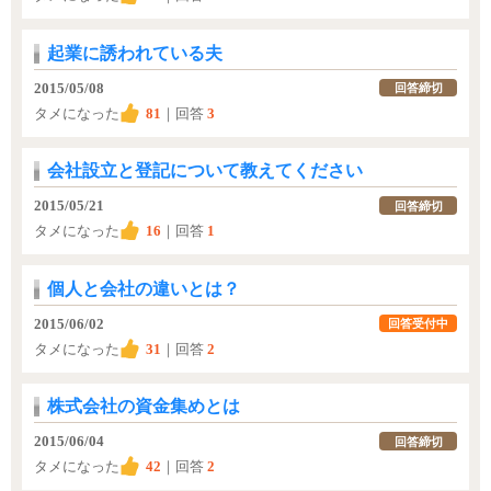
起業に誘われている夫
2015/05/08
回答締切
タメになった
81
｜回答
3
会社設立と登記について教えてください
2015/05/21
回答締切
タメになった
16
｜回答
1
個人と会社の違いとは？
2015/06/02
回答受付中
タメになった
31
｜回答
2
株式会社の資金集めとは
2015/06/04
回答締切
タメになった
42
｜回答
2