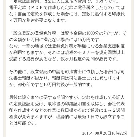
「定款認証費用」は公証人に支払う費用で、５万円です。
電子定款（ＰＤＦで作成した定款に電子署名したもの）では
なく書面で定款を作成した場合には、定款に貼付する印紙代
４万円が別途必要になります。
「設立登記の登録免許税」は資本金額の1000分の7ですが、そ
の金額が15万円に満たない場合には15万円です。
なお、一部の地域では登録免許税が半額になる創業支援制度
が利用できますが、それには規程のセミナーを規定回数以上
受講する必要があるなど、数ヶ月程度の期間が必要です。
その他に、設立登記の申請を司法書士に依頼した場合には司
法書士報酬が掛かり、報酬額は司法書士ごとに異なります
が、都心部ですと10万円前後が一般的です。
最後に設立までに要する期間ですが、定款を作成して公証人
の定款認証を受け、取締役の印鑑証明書を取得し、会社代表
印を作成するなどの作業に数日掛かるので通常は１～２週間
程度が見込まれますが、理論的には最短１日でも設立するこ
とは可能です。
2015年08月26日10時22分