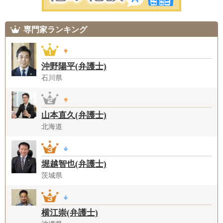
専門家ランキング
沖野陽平(弁護士)
石川県
山本直久(弁護士)
北海道
堀越智也(弁護士)
茨城県
横江崇(弁護士)