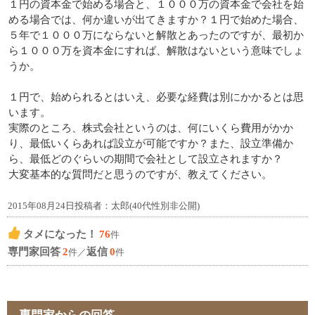
１円の資本金で始める場合と、１０００万の資本金で会社を始
める場合では、何か違いが出てきますか？１円で始めた場合、
５年で１０００万にならないと解散とあったのですが、最初か
ら１０００万を資本金にすれば、解散はないという意味でしょ
うか。
１円で、始められるとはいえ、必要な経費は別にかかるとは思
います。
実際のところ、株式会社というのは、何にいくら費用がかか
り、最低いくらあれば設立が可能ですか？また、設立準備か
ら、最低どのぐらいの期間で会社として設立されますか？
大変基本的な質問だと思うのですが、教えてください。
2015年08月24日投稿者：太郎(40代性別非公開)
タメになった！
76
件
専門家回答
2
返信
0
件／
件