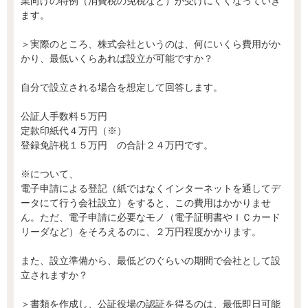
業向けの特例（消費税の免税など）が受けにくくなっていき
ます。
＞実際のところ、株式会社というのは、何にいくら費用がか
かり、最低いくらあれば設立が可能ですか？
自分で設立される場合を想定して回答します。
公証人手数料５万円
定款印紙代４万円（※）
登録免許税１５万円 の合計２４万円です。
※について、
電子申請による登記（紙ではなくインターネットを通してデ
ータにて行う会社設立）をすると、この費用はかかりませ
ん。ただ、電子申請に必要なモノ（電子証明書やＩＣカード
リーダなど）をそろえるのに、２万円程度かかります。
また、設立準備から、最低どのぐらいの期間で会社として設
立されますか？
＞書類を作成し、公証役場の認証を得るのは、最低即日可能