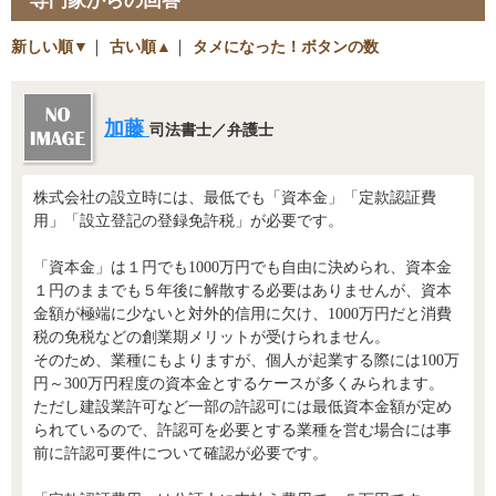
専門家からの回答
新しい順▼
｜
古い順▲
｜
タメになった！ボタンの数
加藤
司法書士／弁護士
株式会社の設立時には、最低でも「資本金」「定款認証費
用」「設立登記の登録免許税」が必要です。
「資本金」は１円でも1000万円でも自由に決められ、資本金
１円のままでも５年後に解散する必要はありませんが、資本
金額が極端に少ないと対外的信用に欠け、1000万円だと消費
税の免税などの創業期メリットが受けられません。
そのため、業種にもよりますが、個人が起業する際には100万
円～300万円程度の資本金とするケースが多くみられます。
ただし建設業許可など一部の許認可には最低資本金額が定め
られているので、許認可を必要とする業種を営む場合には事
前に許認可要件について確認が必要です。