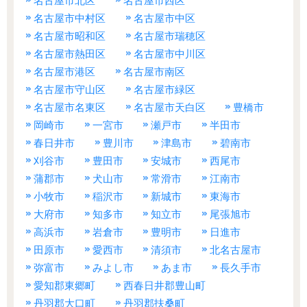
名古屋市北区
名古屋市西区
名古屋市中村区
名古屋市中区
名古屋市昭和区
名古屋市瑞穂区
名古屋市熱田区
名古屋市中川区
名古屋市港区
名古屋市南区
名古屋市守山区
名古屋市緑区
名古屋市名東区
名古屋市天白区
豊橋市
岡崎市
一宮市
瀬戸市
半田市
春日井市
豊川市
津島市
碧南市
刈谷市
豊田市
安城市
西尾市
蒲郡市
犬山市
常滑市
江南市
小牧市
稲沢市
新城市
東海市
大府市
知多市
知立市
尾張旭市
高浜市
岩倉市
豊明市
日進市
田原市
愛西市
清須市
北名古屋市
弥富市
みよし市
あま市
長久手市
愛知郡東郷町
西春日井郡豊山町
丹羽郡大口町
丹羽郡扶桑町