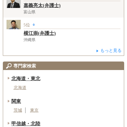
嘉義亮太(弁護士)
富山県
5位
横江崇(弁護士)
沖縄県
もっと見る
専門家検索
北海道・東北
北海道
関東
茨城
東京
甲信越・北陸