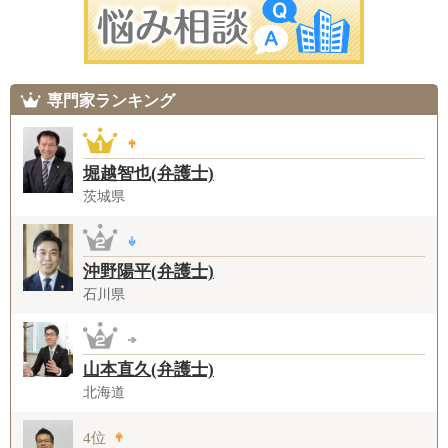
専門家ランキング
堀越智也(弁護士)
茨城県
沖野陽平(弁護士)
石川県
山本直久(弁護士)
北海道
4位