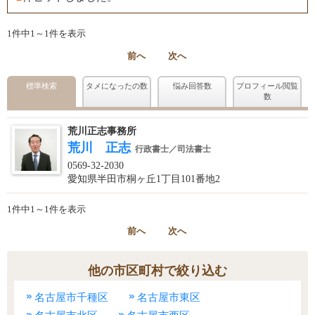
1件中1～1件を表示
前へ
次へ
標準検索
タメになったの数
悩み回答数
プロフィール閲覧
数
荒川正志事務所
荒川 正志
行政書士／司法書士
0569-32-2030
愛知県半田市桐ヶ丘1丁目101番地2
1件中1～1件を表示
前へ
次へ
他の市区町村で絞り込む
名古屋市千種区
名古屋市東区