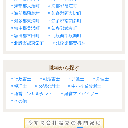
海部郡大治町
海部郡蟹江町
海部郡飛島村
知多郡阿久比町
知多郡東浦町
知多郡南知多町
知多郡美浜町
知多郡武豊町
額田郡幸田町
北設楽郡設楽町
北設楽郡東栄町
北設楽郡豊根村
職種から探す
行政書士
司法書士
弁護士
弁理士
税理士
公認会計士
中小企業診断士
経営コンサルタント
経営アドバイザー
その他