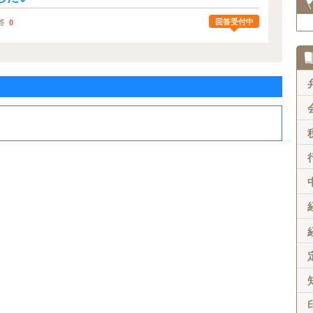
回答受付中
答
0