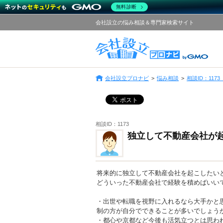
無料診断
会社設立の悩み相談＆専門家検索サイト
会社設立プロナビ
悩み相談
相談ID：11
相談ID：1173
独立して不動産会社が
将来的に独立して不動産会社を起こしたい
どういった不動産会社で経験を積めばいい
・出世や転職を視野に入れるなら大手かと
制の方が自分でできることが多いでしょう
・都心や京都など今後も活気立つとは思わ