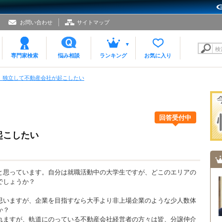
お問い合わせ
サイトマップ
検
専門家検索
悩み相談
ランキング
お気に入り
73 独立して不動産会社が起こしたい
回答受付中
起こしたい
と思っています。自分は就職活動中の大学生ですが、どこのエリアの
でしょうか？
思いますが、企業を目指すなら大手より非上場企業のような少人数体
か？
れますが、軌道にのっている不動産会社経営者の方々は皆、分譲仲介