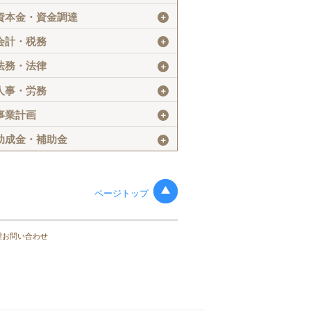
資本金・資金調達
＋
会計・税務
＋
法務・法律
＋
人事・労務
＋
事業計画
＋
助成金・補助金
＋
ページトップ
望お問い合わせ