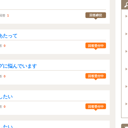
回答締切
回答
1
あたって
回答受付中
答
0
グに悩んでいます
回答受付中
答
0
したい
回答受付中
答
0
したい