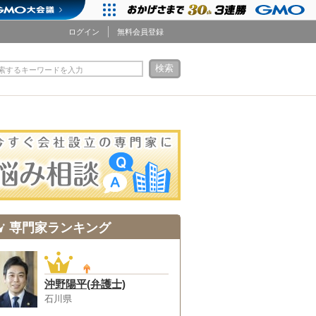
ログイン
無料会員登録
検索
索するキーワードを入力
専門家ランキング
沖野陽平(弁護士)
石川県