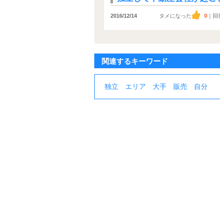
2016/12/14
タメになった
0
｜回
関連するキーワード
独立
エリア
大手
販売
自分