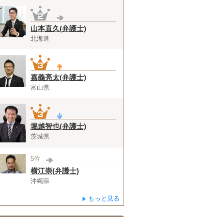
山本直久(弁護士)
北海道
嘉義亮太(弁護士)
富山県
堀越智也(弁護士)
茨城県
5位
横江崇(弁護士)
沖縄県
もっと見る