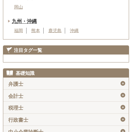
岡山
九州・沖縄
福岡
熊本
鹿児島
沖縄
注目タグ一覧
基礎知識
＋
弁護士
＋
会計士
＋
税理士
＋
行政書士
＋