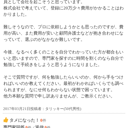
員として会社を起こそうと思っています。
株式会社で考えていて、登録に20万少々費用がかかることはわ
かりました。
難しそうなので、プロに依頼しようかとも思ったのですが、費
用が高い、また費用が安いと顧問弁護士などが抱き合わせにな
っていて、選ぶのがなかなか難しいです。
今後、なるべく多くのことを自分でわかっていた方が都合もい
いと思いますので、専門家を探すのに時間を割くのなら自分で
勉強して手続きをしようと思うようになりました。
そこで質問ですが、何を勉強したらいいのか、何から手をつけ
ればいいのか教えてください。最初がわかればいくらでも調べ
られますが、なにせ何もわからない状態で困っています。
他力本願な質問で申し訳ありませんが、ご教示ください。
2017年03月21日投稿者：タリッキー(50代男性)
タメになった！
0
件
専門家回答
0
返信
0
件／
件