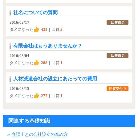
社名についての質問
2016/02/17
回答締切
タメになった
433
｜回答
2
有限会社はもうありませんか？
2016/03/04
回答締切
タメになった
288
｜回答
1
人材派遣会社の設立にあたっての費用
2016/03/15
回答受付中
タメになった
277
｜回答
1
関連する基礎知識
弁護士との会社設立の進め方