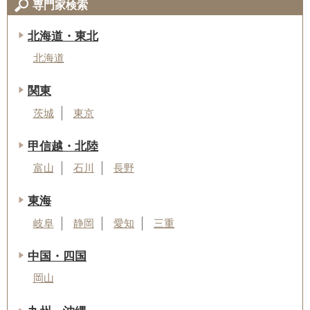
専門家検索
北海道・東北
北海道
関東
茨城
東京
甲信越・北陸
富山
石川
長野
東海
岐阜
静岡
愛知
三重
中国・四国
岡山