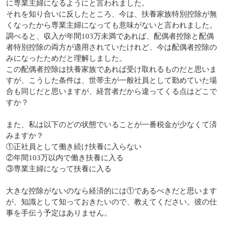
に専業主婦になるようにと言われました。
それを知り合いに反したところ、今は、扶養家族特別控除が無
くなったから専業主婦になっても意味がないと言われました。
調べると、収入が年間103万未満であれば、配偶者控除と配偶
者特別控除の両方が適用されていたけれど、今は配偶者控除の
みになったためだと理解しました。
この配偶者控除は扶養家族であれば受け取れるものだと思いま
すが、こうした条件は、世帯主が一般社員として勤めていた場
合も同じだと思いますが、経営者だから違ってくる点はどこで
すか？
また、私は以下のどの状態でいることが一番税金が少なくて済
みますか？
①正社員として働き続け扶養に入らない
②年間103万以内で働き扶養に入る
③専業主婦になって扶養に入る
大きな控除がないのなら経済的には①であるべきだと思います
が、知識として知っておきたいので、教えてください。彼の仕
事を手伝う予定はありません。