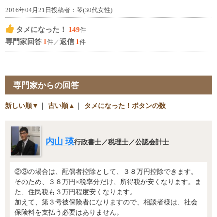
2016年04月21日投稿者：琴(30代女性)
タメになった！
149
件
専門家回答
1
返信
1
件／
件
専門家からの回答
新しい順▼
｜
古い順▲
｜
タメになった！ボタンの数
内山 瑛
行政書士／税理士／公認会計士
②③の場合は、配偶者控除として、３８万円控除できます。
そのため、３８万円×税率分だけ、所得税が安くなります。ま
た、住民税も３万円程度安くなります。
加えて、第３号被保険者になりますので、相談者様は、社会
保険料を支払う必要はありません。