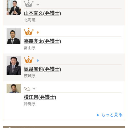
山本直久(弁護士)
北海道
嘉義亮太(弁護士)
富山県
堀越智也(弁護士)
茨城県
5位
横江崇(弁護士)
沖縄県
もっと見る