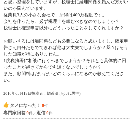
と思い整理をしていますが、税理士に経理関係を頼んだ方がい
いのか悩んでいます。
従業員3人の小さな会社で、所得は400万程度です。
会社を作ったら、必ず税理士を頼むべきなのでしょうか？
税理士は確定申告以外にどういったことをしてくれますか？
お願いするには顧問料なども必要になると思いますし、確定申
告さえ自分たちでできれば他は大丈夫でしょうか？我々はそう
した知識が特にありません。
1度税務署に相談に行くべきでしょうか？それとも具体的に困
ったことが起きてからでも遅くないでしょうか？
また、顧問料はだいたいどのくらいになるのか教えてくださ
い。
2016年05月19日投稿者：鯛茶漬け(60代男性)
タメになった！
0
件
専門家回答
0
返信
0
件／
件