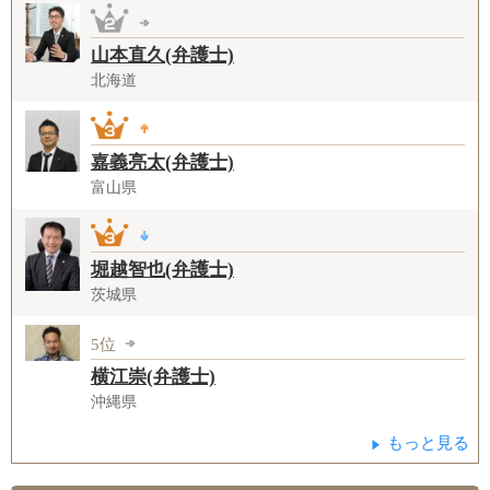
山本直久(弁護士)
北海道
嘉義亮太(弁護士)
富山県
堀越智也(弁護士)
茨城県
5位
横江崇(弁護士)
沖縄県
もっと見る