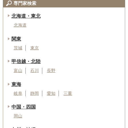
専門家検索
北海道・東北
北海道
関東
茨城
東京
甲信越・北陸
富山
石川
長野
東海
岐阜
静岡
愛知
三重
中国・四国
岡山