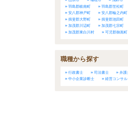
羽島郡岐南町
羽島郡笠松町
安八郡神戸町
安八郡輪之内町
揖斐郡大野町
揖斐郡池田町
加茂郡川辺町
加茂郡七宗町
加茂郡東白川村
可児郡御嵩町
職種から探す
行政書士
司法書士
弁護
中小企業診断士
経営コンサル