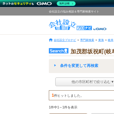
無料診断
会社設立の悩み相談＆専門家検索サイト
会社設立プロナビ
専門家検索
東海
岐阜
加茂郡坂祝町(岐
条件を変更して再検索
他の市区町村で絞り込む
1
件ヒットしました。
1件中1～1件を表示