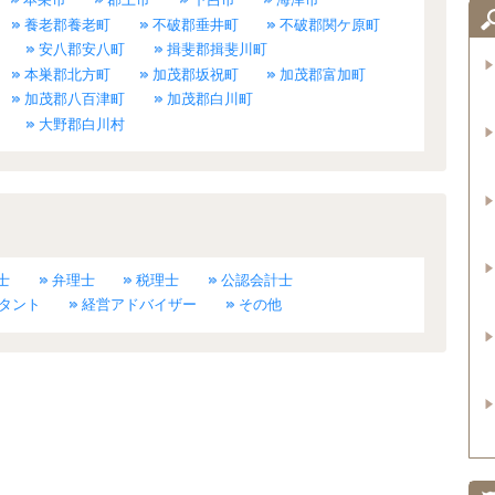
養老郡養老町
不破郡垂井町
不破郡関ケ原町
安八郡安八町
揖斐郡揖斐川町
本巣郡北方町
加茂郡坂祝町
加茂郡富加町
加茂郡八百津町
加茂郡白川町
大野郡白川村
士
弁理士
税理士
公認会計士
タント
経営アドバイザー
その他