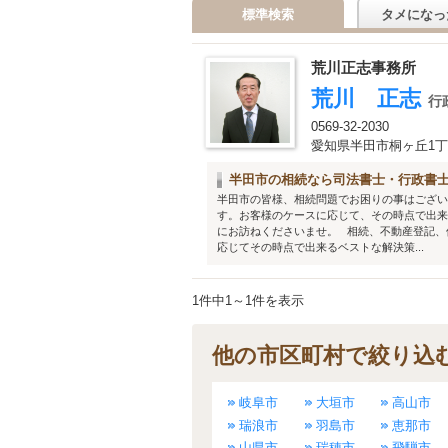
標準検索
タメになっ
荒川正志事務所
荒川 正志
行
0569-32-2030
愛知県半田市桐ヶ丘1丁目
半田市の相続なら司法書士・行政書
半田市の皆様、相続問題でお困りの事はござい
す。お客様のケースに応じて、その時点で出来
にお訪ねくださいませ。 相続、不動産登記、
応じてその時点で出来るベストな解決策...
1件中1～1件を表示
他の市区町村で絞り込
岐阜市
大垣市
高山市
瑞浪市
羽島市
恵那市
山県市
瑞穂市
飛騨市