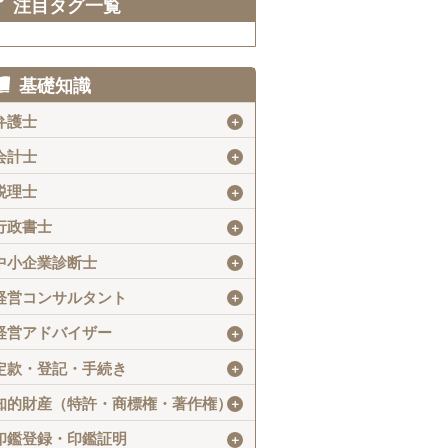
注目タグ一覧
基礎知識
弁護士
＋
会計士
＋
税理士
＋
行政書士
＋
中小企業診断士
＋
経営コンサルタント
＋
経営アドバイザー
＋
定款・登記・手続き
＋
知的財産（特許・商標権・著作権）
＋
印鑑登録・印鑑証明
＋