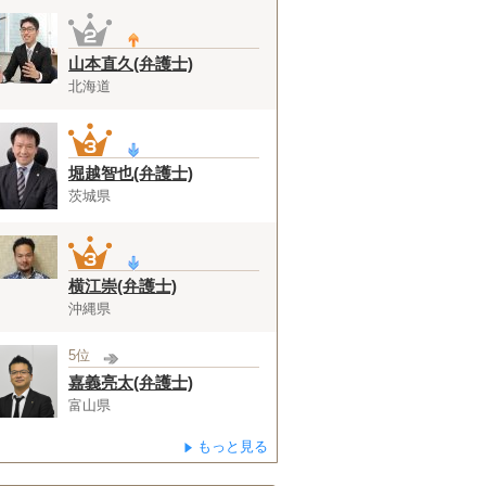
山本直久(弁護士)
北海道
堀越智也(弁護士)
茨城県
横江崇(弁護士)
沖縄県
5位
嘉義亮太(弁護士)
富山県
もっと見る