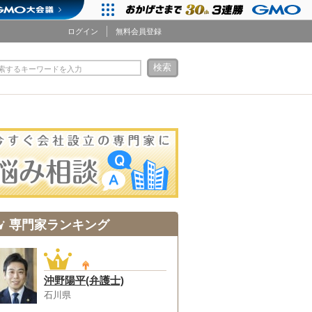
ログイン
無料会員登録
検索
索するキーワードを入力
専門家ランキング
沖野陽平(弁護士)
石川県