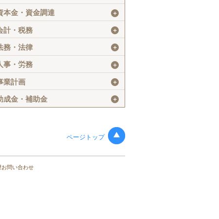
資本金・資金調達
＋
会計・税務
＋
法務・法律
＋
人事・労務
＋
事業計画
＋
助成金・補助金
＋
ページトップ
望お問い合わせ