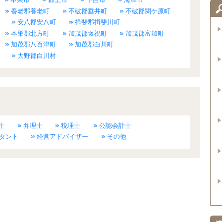
養老郡養老町
不破郡垂井町
不破郡関ケ原町
安八郡安八町
揖斐郡揖斐川町
本巣郡北方町
加茂郡坂祝町
加茂郡富加町
加茂郡八百津町
加茂郡白川町
大野郡白川村
士
弁理士
税理士
公認会計士
タント
経営アドバイザー
その他