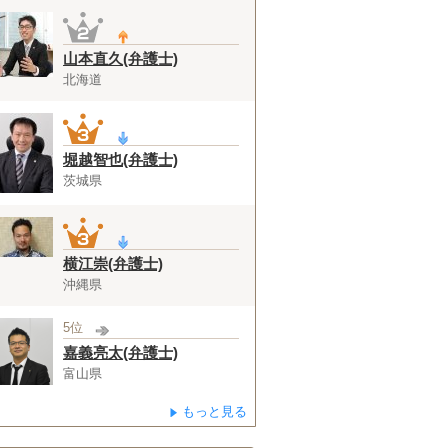
山本直久(弁護士)
北海道
堀越智也(弁護士)
茨城県
横江崇(弁護士)
沖縄県
5位
嘉義亮太(弁護士)
富山県
もっと見る