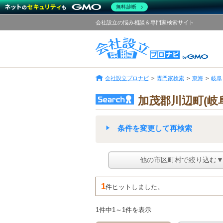
無料診断
会社設立の悩み相談＆専門家検索サイト
会社設立プロナビ
専門家検索
東海
岐阜
加茂郡川辺町(岐
条件を変更して再検索
他の市区町村で絞り込む
1
件ヒットしました。
1件中1～1件を表示