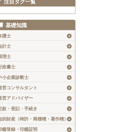
注目タグ一覧
基礎知識
弁護士
＋
会計士
＋
税理士
＋
行政書士
＋
中小企業診断士
＋
経営コンサルタント
＋
経営アドバイザー
＋
定款・登記・手続き
＋
知的財産（特許・商標権・著作権）
＋
印鑑登録・印鑑証明
＋