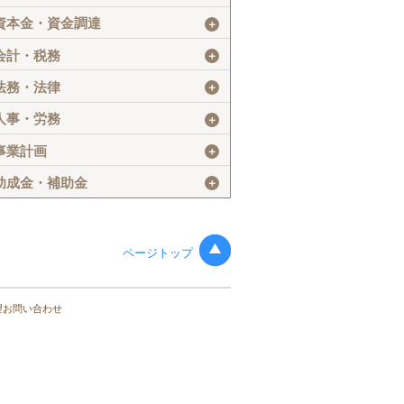
資本金・資金調達
＋
会計・税務
＋
法務・法律
＋
人事・労務
＋
事業計画
＋
助成金・補助金
＋
ページトップ
望お問い合わせ