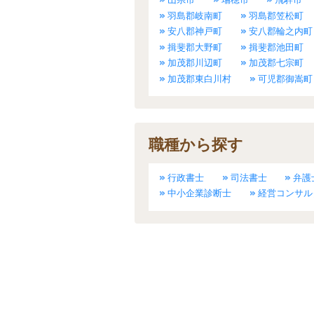
羽島郡岐南町
羽島郡笠松町
安八郡神戸町
安八郡輪之内町
揖斐郡大野町
揖斐郡池田町
加茂郡川辺町
加茂郡七宗町
加茂郡東白川村
可児郡御嵩町
職種から探す
行政書士
司法書士
弁護
中小企業診断士
経営コンサル