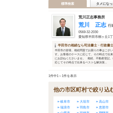
標準検索
タメになっ
荒川正志事務所
荒川 正志
行
0569-32-2030
愛知県半田市桐ヶ丘1丁目
半田市の相続なら司法書士・行政書
半田市の皆様、相続問題でお困りの事はござい
す。お客様のケースに応じて、その時点で出来
にお訪ねくださいませ。 相続、不動産登記、
応じてその時点で出来るベストな解決策...
1件中1～1件を表示
他の市区町村で絞り込
岐阜市
大垣市
高山市
瑞浪市
羽島市
恵那市
山県市
瑞穂市
飛騨市