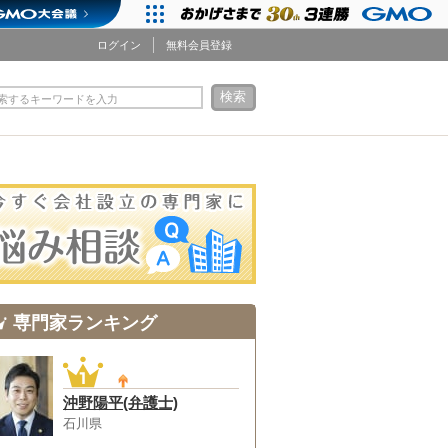
ログイン
無料会員登録
検索
索するキーワードを入力
専門家ランキング
沖野陽平(弁護士)
石川県