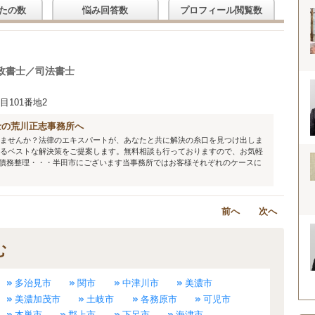
たの数
悩み回答数
プロフィール閲覧数
政書士／司法書士
101番地2
士の荒川正志事務所へ
ませんか？法律のエキスパートが、あなたと共に解決の糸口を見つけ出しま
るベストな解決策をご提案します。無料相談も行っておりますので、お気軽
債務整理・・・半田市にございます当事務所ではお客様それぞれのケースに
前へ
次へ
む
多治見市
関市
中津川市
美濃市
美濃加茂市
土岐市
各務原市
可児市
本巣市
郡上市
下呂市
海津市