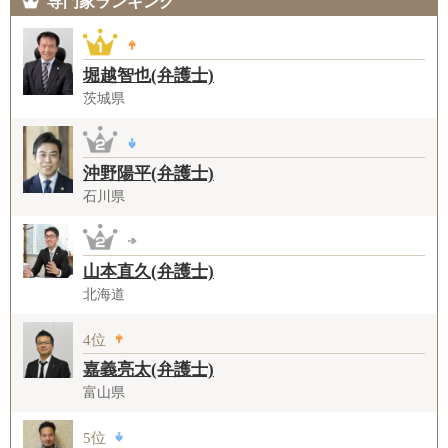
専門家ランキング
堀越智也(弁護士)
茨城県
沖野陽平(弁護士)
石川県
山本直久(弁護士)
北海道
4位
嘉義亮太(弁護士)
富山県
5位