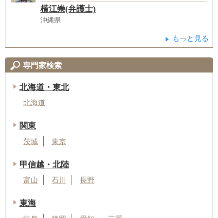
横江崇(弁護士)
沖縄県
もっと見る
専門家検索
北海道・東北
北海道
関東
茨城
東京
甲信越・北陸
富山
石川
長野
東海