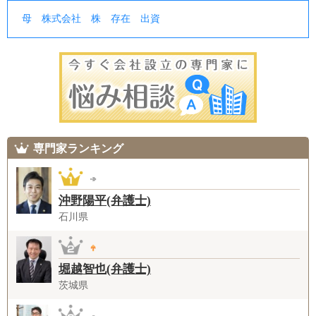
母
株式会社
株
存在
出資
専門家ランキング
沖野陽平(弁護士)
石川県
堀越智也(弁護士)
茨城県