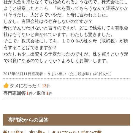
社が大金を持たなくても始められるようなので、株式会社にし
ようと提案したところ、「株を買ってもらうなんて迷惑がかか
りそうだし、大げさでいやだ」と母に言われました。
しかし、有限会社は今存在しないのですか？
母はそんなわけないと言うのですが、どこで検索しても有限会
社はもうないと書かれています。わたしも驚きました。
そこで、株式会社にしても、１００％の株を母（取締役）が所
有することはできますか？
わたしも少し出資する予定だったのですが、株を買うという形
で出資になるのでしょうか？よろしくお願いします。
2015年06月11日投稿者：うまい棒い（たこ焼き味）(40代女性)
タメになった！
13
件
専門家回答
1
返信
1
件／
件
専門家からの回答
新しい順▼
｜
古い順▲
｜
タメになった！ボタンの数