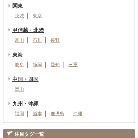
関東
茨城
東京
甲信越・北陸
富山
石川
長野
東海
岐阜
静岡
愛知
三重
中国・四国
岡山
九州・沖縄
福岡
熊本
鹿児島
沖縄
注目タグ一覧