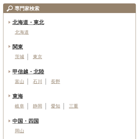
専門家検索
北海道・東北
北海道
関東
茨城
東京
甲信越・北陸
富山
石川
長野
東海
岐阜
静岡
愛知
三重
中国・四国
岡山