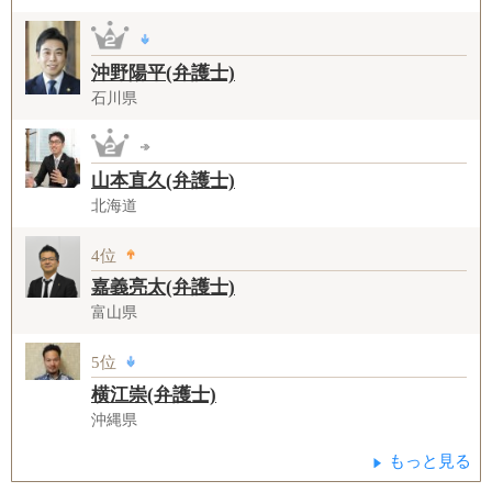
沖野陽平(弁護士)
石川県
山本直久(弁護士)
北海道
4位
嘉義亮太(弁護士)
富山県
5位
横江崇(弁護士)
沖縄県
もっと見る