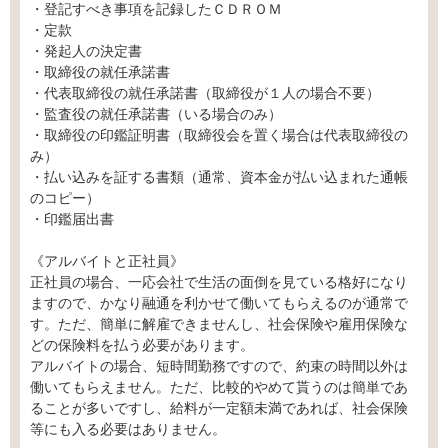
・登記すべき事項を記録したＣＤＲＯＭ
・定款
・発起人の決定書
・取締役の就任承諾書
・代表取締役の就任承諾書（取締役が１人の場合不要）
・監査役の就任承諾書（いる場合のみ）
・取締役の印鑑証明書（取締役会を置く場合は代表取締役の
み）
・払い込みを証する書類（通常、資本金が払い込まれた通帳
のコピー）
・印鑑届出書
《アルバイトと正社員》
正社員の場合、一応会社で生活の面倒を見ている格好になり
ますので、かなり融通を利かせて働いてもらえるのが通常で
す。ただ、簡単に解雇できませんし、社会保険や雇用保険な
どの保険料を払う必要があります。
アルバイトの場合、短時間勤務ですので、約束の時間以外は
働いてもらえません。ただ、比較的やめて貰うのは簡単であ
ることが多いですし、給料が一定額未満であれば、社会保険
等にも入る必要はありません。