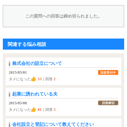
この質問への回答は締め切られました。
関連する悩み相談
株式会社の設立について
2015/05/01
回答受付中
タメになった
53
｜回答
2
起業に誘われている夫
2015/05/08
回答締切
タメになった
81
｜回答
3
会社設立と登記について教えてください