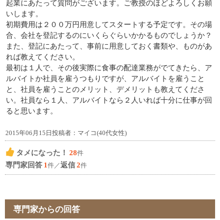
起業にあたって質問がございます。ご教授のほどよろしくお願
いします。
初期費用は２００万円用意してスタートする予定です。その場
合、会社を登記するのにいくらぐらいかかるものでしょうか？
また、登記にあたって、事前に用意しておく書類や、ものがあ
れば教えてください。
最初は１人で、その後実際に食事の配達業務がでてきたら、ア
ルバイトか社員を雇うつもりですが、アルバイトを雇うこと
と、社員を雇うことのメリット、デメリットも教えてくださ
い。社員なら１人、アルバイトなら２人いれば十分に仕事が回
ると思います。
2015年06月15日投稿者：マイコ(40代女性)
タメになった！
28
件
専門家回答
1
返信
2
件／
件
専門家からの回答