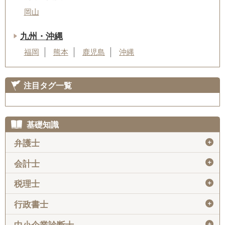
岡山
九州・沖縄
福岡
熊本
鹿児島
沖縄
注目タグ一覧
基礎知識
＋
弁護士
＋
会計士
＋
税理士
＋
行政書士
＋