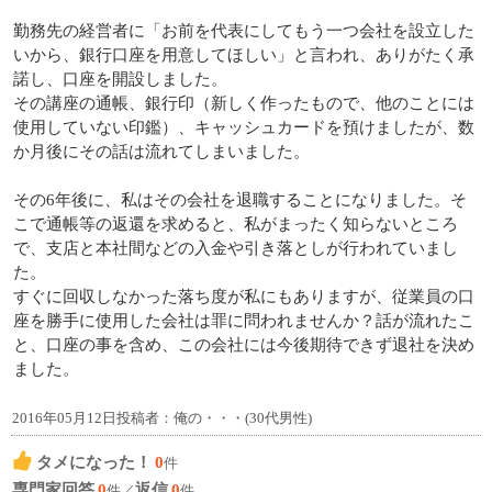
勤務先の経営者に「お前を代表にしてもう一つ会社を設立した
いから、銀行口座を用意してほしい」と言われ、ありがたく承
諾し、口座を開設しました。
その講座の通帳、銀行印（新しく作ったもので、他のことには
使用していない印鑑）、キャッシュカードを預けましたが、数
か月後にその話は流れてしまいました。
その6年後に、私はその会社を退職することになりました。そ
こで通帳等の返還を求めると、私がまったく知らないところ
で、支店と本社間などの入金や引き落としが行われていまし
た。
すぐに回収しなかった落ち度が私にもありますが、従業員の口
座を勝手に使用した会社は罪に問われませんか？話が流れたこ
と、口座の事を含め、この会社には今後期待できず退社を決め
ました。
2016年05月12日投稿者：俺の・・・(30代男性)
タメになった！
0
件
専門家回答
0
返信
0
件／
件