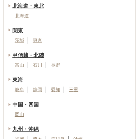
北海道・東北
北海道
関東
茨城
東京
甲信越・北陸
富山
石川
長野
東海
岐阜
静岡
愛知
三重
中国・四国
岡山
九州・沖縄