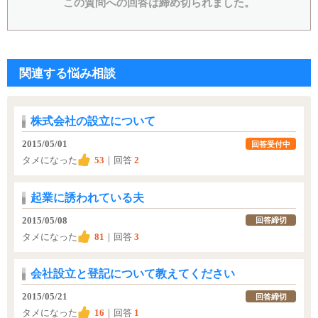
この質問への回答は締め切られました。
関連する悩み相談
株式会社の設立について
2015/05/01
回答受付中
タメになった
53
｜回答
2
起業に誘われている夫
2015/05/08
回答締切
タメになった
81
｜回答
3
会社設立と登記について教えてください
2015/05/21
回答締切
タメになった
16
｜回答
1