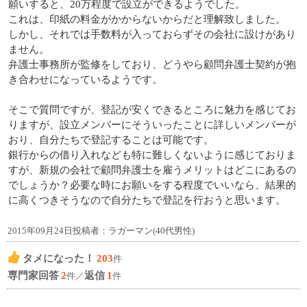
願いすると、20万程度で設立ができるようでした。
これは、印紙の料金がかからないからだと理解致しました。
しかし、それでは手数料が入っておらずその会社に設けがあり
ません。
弁護士事務所が監修をしており、どうやら顧問弁護士契約が抱
き合わせになっているようです。
そこで質問ですが、登記が安くできるところに魅力を感じてお
りますが、設立メンバーにそういったことに詳しいメンバーが
おり、自分たちで登記することは可能です。
銀行からの借り入れなども特に難しくないように感じておりま
すが、新規の会社で顧問弁護士を雇うメリットはどこにあるの
でしょうか？必要な時にお願いをする程度でいいなら、結果的
に高くつきそうなので自分たちで登記を行おうと思います。
2015年09月24日投稿者：ラガーマン(40代男性)
タメになった！
203
件
専門家回答
2
返信
1
件／
件