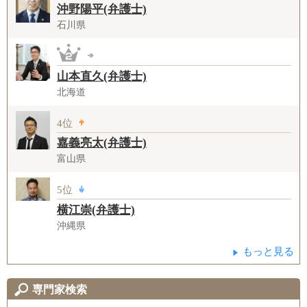
沖野陽平(弁護士)
石川県
山本直久(弁護士)
北海道
4位
嘉義亮太(弁護士)
富山県
5位
横江崇(弁護士)
沖縄県
もっと見る
専門家検索